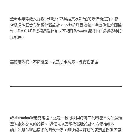
全新專業等級大瓦數LED燈，兼具品質及CP值的最佳新選擇，航
空級陽極鋁合金流線外殼設計，18db超靜音散熱，全圖像化介面操
作、DMX/APP雙模遠端控制、可相容Bowens保榮卡口週邊多種控
光配件。
高硬度泡棉，不易變型，以及防水防塵，保護性更佳
韓國bronine智能充電器，這是一款可以同時為二到四種不同品牌類
型的電池充電的設備。 這個充電套組為磁吸設計，方便推疊收
納，能幫你釋出更多的背包空間，解決線材打結的問題並提供了更