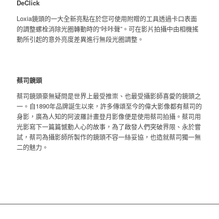
DeClick
Loxia鏡頭的一大全新亮點在於您可使用附贈的工具透過卡口表面
的調整螺栓消除光圈轉動時的“咔咔聲”。可在影片拍攝中由相機搖
動所引起的意外亮度差異進行無段光圈調整。
蔡司鏡頭
蔡司鏡頭豪無疑問是世界上最受推崇、也最受攝影師喜愛的鏡頭之
一。自1890年品牌誕生以來，許多傳頌至今的偉大影像都有蔡司的
身影，廣為人知的阿波羅計畫登月影像便是使用蔡司拍攝。蔡司用
光影寫下一篇篇憾動人心的故事，為了啟發人們突破界限、永於嘗
試，蔡司為攝影師所製作的鏡頭不容一絲妥協，也造就蔡司獨一無
二的魅力。