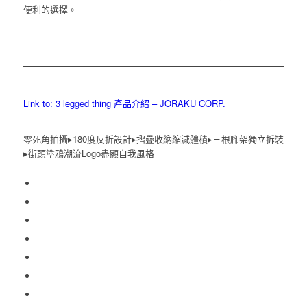
便利的選擇。
Link to: 3 legged thing 產品介紹 – JORAKU CORP.
零死角拍攝▸180度反折設計▸摺疊收納縮減體積▸三根腳架獨立拆裝
▸街頭塗鴉潮流Logo盡顯自我風格