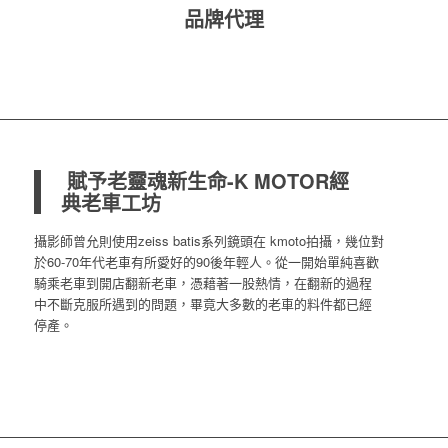
品牌代理
賦予老靈魂新生命-K MOTOR經
典老車工坊
攝影師曾允則使用zeiss batis系列鏡頭在 kmoto拍攝，幾位對
於60-70年代老車有所愛好的90後年輕人。從一開始單純喜歡
騎乘老車到開店翻新老車，憑藉著一股熱情，在翻新的過程
中不斷克服所遇到的問題，畢竟大多數的老車的料件都已經
停產。