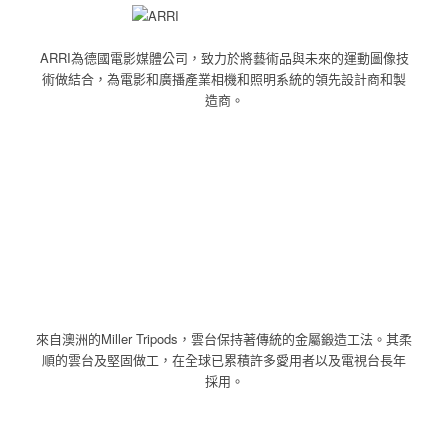
ARRI為德國電影媒體公司，致力於將藝術品與未來的運動圖像技
術做結合，為電影和廣播產業相機和照明系統的領先設計商和製
造商。
來自澳洲的Miller Tripods，雲台保持著傳統的金屬鍛造工法。其柔
順的雲台及堅固做工，在全球已累積許多愛用者以及電視台長年
採用。