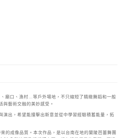
園、廟口、漁村…等戶外場地，不只縮短了精緻舞蹈和一般
活與藝術交融的美妙感受。
與演出，希望能撞擊出新意並從中學習經驗積蓄能量，拓
頭所帶來的成像品質。本次作品，是以台南在地的蘭陵芭蕾舞團