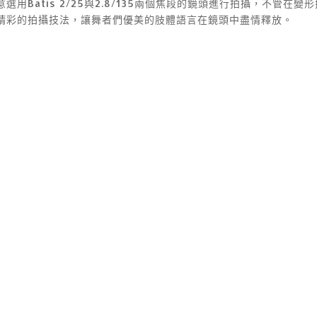
Batis 2/25與2.8/135兩個焦段的鏡頭進行拍攝，不管在
精彩的拍攝技法，讓舞者們優美的肢體語言在鏡頭中盡情釋放。