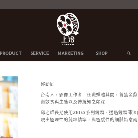
PRODUCT
SERVICE
MARKETING
SHOP
邱勤庭
台南人，影像工作者。任職媒體其間，曾獲金鼎
南飲食與生態以及傳統知之頗深。
邱老師長期使用ZEISS系列鏡頭，透過鏡頭師
現出極理性的純粹精準，與極感性的細膩詩意兩