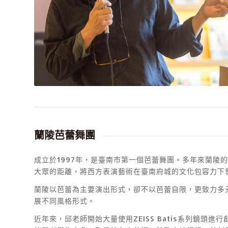
蘭陵芭蕾舞團
成立於1997年，是臺南市第一個芭蕾舞團。多年來蘭
大眾的距離，將西方表演藝術在臺南府城的文化包容力下
蘭陵以芭蕾為主要演出形式，卻不以芭蕾自限，更致力多
展不同風格形式。
近年來，邱老師開始大量使用ZEISS Batis系列鏡