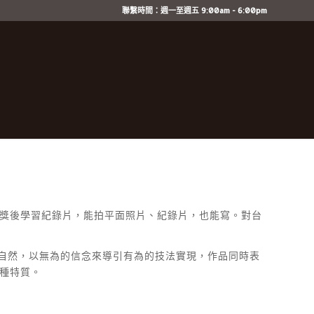
聯繫時間：週一至週五 9:00am - 6:00pm
獎後學習紀錄片，能拍平面照片、紀錄片，也能寫。對台
法自然，以無為的信念來導引有為的技法實現，作品同時表
種特質。