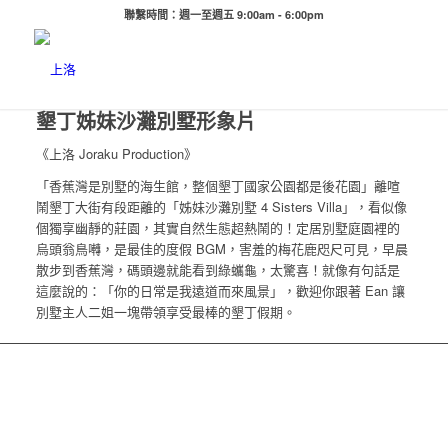
聯繫時間：週一至週五 9:00am - 6:00pm
墾丁姊妹沙灘別墅形象片
《上洛 Joraku Production》
「香蕉灣是別墅的海生館，整個墾丁國家公園都是後花園」離喧
鬧墾丁大街有段距離的「姊妹沙灘別墅 4 Sisters Villa」，看似像
個獨享幽靜的莊園，其實自然生態超熱鬧的！定居別墅庭園裡的
烏頭翁鳥囀，是最佳的度假 BGM，害羞的梅花鹿咫尺可見，早晨
散步到香蕉灣，碼頭邊就能看到綠蠵龜，太驚喜！就像有句話是
這麼說的：「你的日常是我遠道而來風景」，歡迎你跟著 Ean 讓
別墅主人二姐一塊帶領享受最棒的墾丁假期。