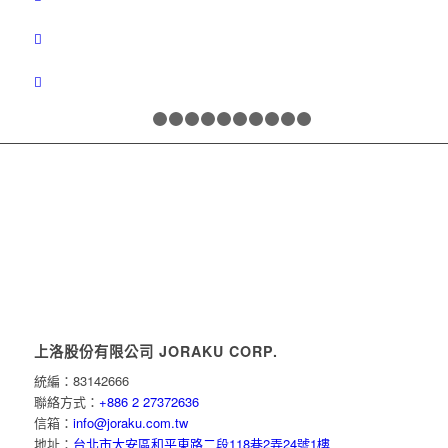
1
2
3
4
5
6
7
8
9
10
11
上洛股份有限公司 JORAKU CORP.
統編：83142666
聯絡方式：
+886 2 27372636
信箱：
info@joraku.com.tw
地址：
台北市大安區和平東路二段118巷2弄24號1樓