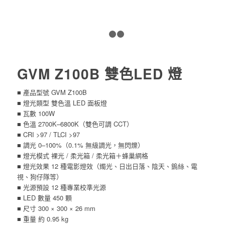
1
2
3
GVM
Z100B 雙色LED 燈
■ 產品型號 GVM Z100B
■ 燈光類型 雙色溫 LED 面板燈
■ 瓦數 100W
■ 色溫 2700K–6800K（雙色可調 CCT）
■ CRI >97 / TLCI >97
■ 調光 0–100%（0.1% 無級調光，無閃爍）
■ 燈光模式 裸光 / 柔光箱 / 柔光箱＋蜂巢網格
■ 燈光效果 12 種電影燈效（燭光、日出日落、陰天、鎢絲、電
視、狗仔隊等）
■ 光源預設 12 種專業校準光源
■ LED 數量 450 顆
■ 尺寸 300 × 300 × 26 mm
■ 重量 約 0.95 kg