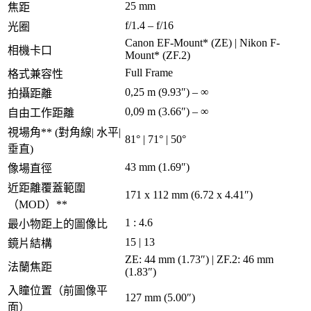
25 mm
焦距
f/1.4 – f/16
光圈
Canon EF-Mount* (ZE) | Nikon F-
相機卡口
Mount* (ZF.2)
Full Frame
格式兼容性
0,25 m (9.93″) – ∞
拍攝距離
0,09 m (3.66″) – ∞
自由工作距離
視場角** (對角線| 水平|
81° | 71° | 50°
垂直)
43 mm (1.69″)
像場直徑
近距離覆蓋範圍
171 x 112 mm (6.72 x 4.41″)
（MOD）**
1 : 4.6
最小物距上的圖像比
15 | 13
鏡片結構
ZE: 44 mm (1.73″) | ZF.2: 46 mm
法蘭焦距
(1.83″)
入瞳位置（前圖像平
127 mm (5.00″)
面）