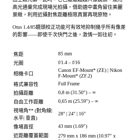
高光通量完成現場光拍攝，借助適中畫角留住美麗
景緻，利用近攝對焦距離極限真實再現原物。
Otus 1.4/85鏡頭校正功能可有效地抑制幾乎所有像差
的影響——即使千次快門之後，激情一如往初。
85 mm
焦距
f/1.4 – f/16
光圈
Canon EF-Mount* (ZE) | Nikon
相機卡口
F-Mount* (ZF.2)
Full Frame
格式兼容性
0,8 m (31.50″) – ∞
拍攝距離
0,65 m (25.59″) – ∞
自由工作距離
視場角** (對角線|
28° | 24° | 16°
水平| 垂直)
43 mm (1.69″)
像場直徑
近距離覆蓋範圍
279 mm x 186 mm (10.97″ x