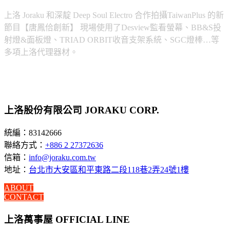
上洛 Joraku 和深靛 Deep Soul Electro 合作拍攝TaiwanPlus 的新
節目【唐鳳佮創新】 現場使用了Desview監看螢幕、BB&S投
射燈&面板燈、TRIAD ORBIT收音支架系統、SGC燈棒…等
多項上洛代理器材。
上洛股份有限公司 JORAKU CORP.
統編：83142666
聯絡方式：
+886 2 27372636
信箱：
info@joraku.com.tw
地址：
台北市大安區和平東路二段118巷2弄24號1樓
ABOUT
CONTACT
上洛萬事屋 OFFICIAL LINE