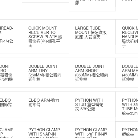
節
THREAD-
QUICK MOUNT
LARGE TUBE
QUICK 
K
RECEIVER TO
MOUNT-快速磁吸
RECEIV
SCREW PLATE 磁
底座-大管徑夾
HANDLE
R-1/4公
吸快拆(座)-鑽孔平
吸快拆(座
面
手
OUNT
DOUBLE JOINT
DOUBLE JOINT
DOUBLE
PRO
ARM TINY
ARM SHORT
ARM ME
A-磁吸快
(260MM)-雙公轉向
(360MM)-雙公轉向
(460M
Pro相機
延伸桿
延伸桿
延伸桿
EL-BO
EL-BO ARM-強力
PYTHON WITH
PYTHON
力關節臂
關節臂
STUD-重型蟒蛇
WITH 3
夾-5/8“公頭
TUBE M
蛇夾35
 CLAMP
PYTHON CLAMP
PYTHON CLAMP
PYTHON
IP
WITH SNAP-IN
WITH 5/8″ PIN-蟒
蟒蛇夾