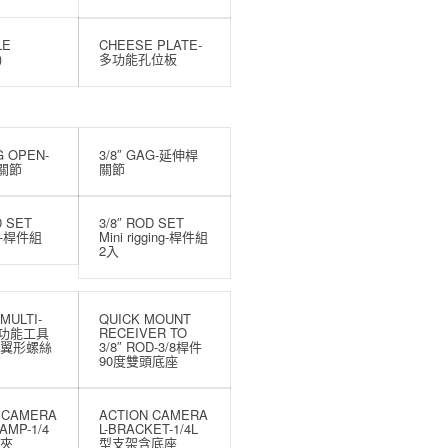
LE
CHEESE PLATE-
)
多功能孔位板
G OPEN-
3/8″ GAG-延伸桿
口關節
關節
D SET
3/8″ ROD SET
)-桿件組
Mini rigging-桿件組
2入
MULTI-
QUICK MOUNT
多功能工具
RECEIVER TO
O翼形螺絲
3/8″ ROD-3/8桿件
90度雙頭底座
 CAMERA
ACTION CAMERA
AMP-1/4
L-BRACKET-1/4L
夾
型支架含底座