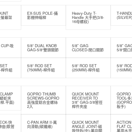
OUNT
EX-SUS POLE-攝
Heavy-Duty T-
T-HAND
-大螢幕架
影棚伸縮桿
Handle 大手把(3/8-
(SILVER
16母螺紋)
 CUP-吸
5/8” DUAL KNOB
5/8″ GAG
5/8″ GA
GAG-5/8“雙頭關節
CLOSED-閉口關節
5/8“開
 SET
5/8” ROD SET
5/8” ROD SET
5/8” RO
)-桿件組
(750MM)-桿件組
(250MM)-桿件組
(150MM
 CLAMP
GOPRO THUMB
QUICK MOUNT
GOPRO 
你蟒蛇夾
SCREWS-GOPRO
RECEIVER TO
TOOL-
桿.平面)
高強度鋁合金螺絲
3/8″ GAG-3/8管徑
(GOPR
2入
桿件夾座
板手)
ECK-快
C-PAN ARM II-萬
QUICK MOUNT
ACTION
伸座(軟管
向滑軌(碳纖維)
ANGLE JOINT-磁
FLAT CL
吸快拆(中)-萬向關
萬用水平