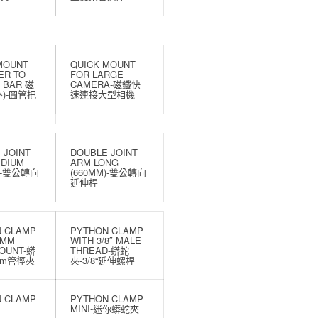
MOUNT
QUICK MOUNT
ER TO
FOR LARGE
 BAR 磁
CAMERA-磁鐵快
)-圓管把
速連接大型相機
 JOINT
DOUBLE JOINT
DIUM
ARM LONG
M)-雙公轉向
(660MM)-雙公轉向
延伸桿
 CLAMP
PYTHON CLAMP
5MM
WITH 3/8″ MALE
OUNT-蟒
THREAD-蟒蛇
mm管徑夾
夾-3/8“延伸螺桿
 CLAMP-
PYTHON CLAMP
MINI-迷你蟒蛇夾