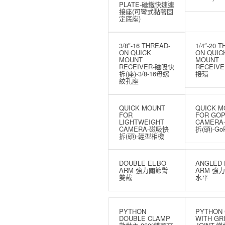
PLATE-磁鐵快速連
接座(可彎式黏著固
定底座)
3/8″-16 THREAD-
1/4″-20 
ON QUICK
ON QUIC
MOUNT
MOUNT
RECEIVER-磁吸快
RECEIVE
拆(座)-3/8-16母螺
接環
紋孔座
QUICK MOUNT
QUICK M
FOR
FOR GO
LIGHTWEIGHT
CAMER
CAMERA-磁吸快
拆(頭)-Go
拆(頭)-輕型相機
DOUBLE EL-BO
ANGLED 
ARM-強力關節臂-
ARM-強
雙截
水平
PYTHON
PYTHON
DOUBLE CLAMP
WITH GR