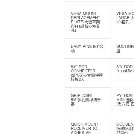
VESA MOUNT
VESA M
REPLACEMENT
LARGE
PLATE-大螢幕架
5/8插孔
(Vesa系統-5/8插
孔)
BABY PINS-5/8“公
SUCTION
頭
盤
5/8” ROD
5/8” ROD
CONNECTOR
(1000MM
(2PCS)-5/8“圓桿連
接塊2入
GRIP JOINT-
PYTHON
5/8“多孔圓桿結合
MINI-迷
器
(夾方管.圓
QUICK MOUNT
GOOSEN
RECEIVER TO
速磁吸延
ADHESIVE
25CM)