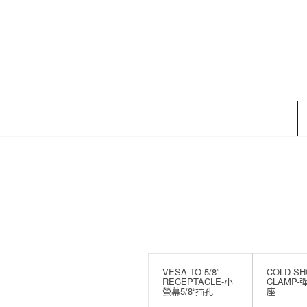
VESA TO 5/8″
COLD SH
RECEPTACLE-小
CLAMP
螢幕5/8“插孔
座