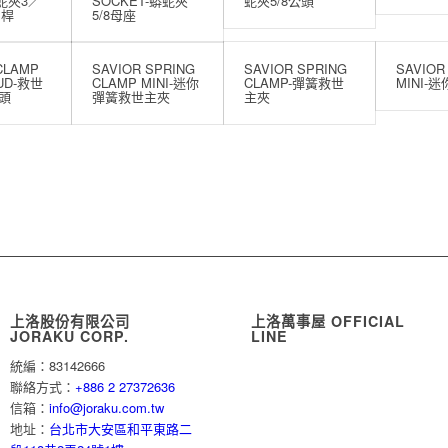
蟒蛇夾3／
SOCKET-蟒蛇夾
蛇夾5/8公頭
圓桿
5/8母座
CLAMP
SAVIOR SPRING
SAVIOR SPRING
SAVIOR
TUD-救世
CLAMP MINI-迷你
CLAMP-彈簧救世
MINI-
公頭
彈簧救世主夾
主夾
上洛股份有限公司
上洛萬事屋 OFFICIAL
JORAKU CORP.
LINE
統編：83142666
聯絡方式：
+886 2 27372636
信箱：
info@joraku.com.tw
地址：
台北市大安區和平東路二