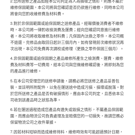
2.您所送修之產品如經本公司判定為人為損壞之情形，則應不屬於
維修保固範圍，本公司將與您確認是否仍欲進行維修，同時本公司
將會向您酌收維修費及材料費。
3.對於非保固範圍或逾保固期之送修產品，經報價後消費者不維修
時，本公司將一律酌收檢測費及運費；經向您確認同意進行維修
者，本公司將收取維修及材料費；凡保固內汰換之零件，本公司概
不退還，完修品由取回日起計三個月內，如有發現前次維修狀況再
次出現，本公司免費再次調校或修理（更換之零件保固三個月）。
4.非保固範圍或逾保固期之產品維修所產生之檢測費、運費、維修
費及材料費等一切費用，經本公司與您做維修確認後，將即刻為您
的產品進行維修。
5.在本公司受理您的送修申請後，請務必將您送修之產品妥善包
裝，並註明所附配件，以免在運送途中造成污損、損壞或脫落。對
於您所送修之產品是否有破損情形，應由本公司判定，且悉依本公
司收到該產品時之狀態為準。
6.若在運送過程造成您產品有遺失或毀損之情形，不屬產品保固範
圍，而應由物流公司負責處理及並賠償您的一切損失，故請您務必
保留物流公司之收件單據。
7.因若材料短缺而造成維修待料，維修時效有可能超過預計日期，