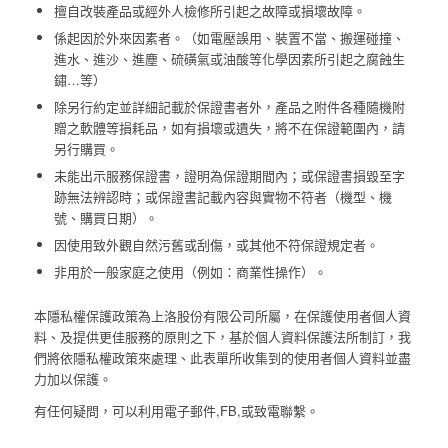
擅自改裝產品或經外人檢修所引起之故障或損壞故障。
係起因於外來因素者。（如電壓誤用、裝置不當、搬運碰撞、
進水、進沙、進塵、硫磺氣或油酸等化學因素所引起之腐蝕生
鏽…等）
除另行約定並詳細記載於保證書者外，產品之附件各種隨機附
贈之軟體等損耗品，如有損壞或遺失，將不在保證範圍內，請
另行購買。
未能出示服務保證書，證明為保證期間內；或保證書損毀至字
跡無法辨認時；或保證書記載內容與實物不符者（機型、機
號、購買日期）。
因使用致外觀自然污舊或刮傷，或其他不符保證規定者。
非用於一般家庭之使用（例如：商業性操作）。
本隱私權保護政策為上洛股份有限公司所屬，在保護使用者個人資
料、及提供更佳服務的原則之下，基於個人資料保護法所制訂，我
們將依隱私權政策來處理、此表單所收集到的使用者個人資料並盡
力加以保護。
有任何疑問，可以利用電子郵件,FB,或致電聯繫。