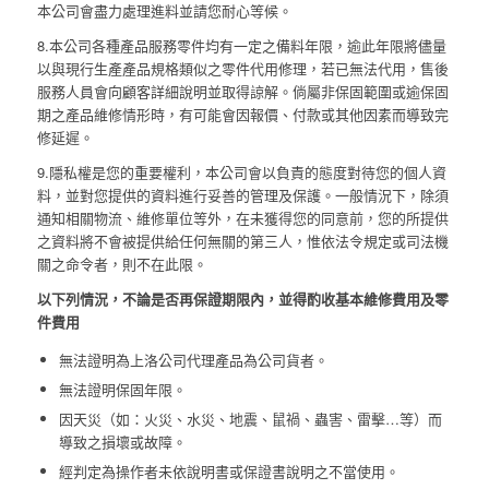
本公司會盡力處理進料並請您耐心等候。
8.本公司各種產品服務零件均有一定之備料年限，逾此年限將儘量
以與現行生產產品規格類似之零件代用修理，若已無法代用，售後
服務人員會向顧客詳細說明並取得諒解。倘屬非保固範圍或逾保固
期之產品維修情形時，有可能會因報價、付款或其他因素而導致完
修延遲。
9.隱私權是您的重要權利，本公司會以負責的態度對待您的個人資
料，並對您提供的資料進行妥善的管理及保護。一般情況下，除須
通知相關物流、維修單位等外，在未獲得您的同意前，您的所提供
之資料將不會被提供給任何無關的第三人，惟依法令規定或司法機
關之命令者，則不在此限。
以下列情況，不論是否再保證期限內，並得酌收基本維修費用及零
件費用
無法證明為上洛公司代理產品為公司貨者。
無法證明保固年限。
因天災（如：火災、水災、地震、鼠禍、蟲害、雷擊…等）而
導致之損壞或故障。
經判定為操作者未依說明書或保證書說明之不當使用。